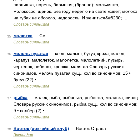
парнишка, парень, барышня; (бранно): мальчишка,
молокосос, щенок. Без году неделю на свете живет; молоко
на губах не обсохло, недоросль! И жениться&#8230; …
Словарь синонимов
малютка
— См …
35
Словарь синонимов
мелочь пузатая
— клоп, малыш, бутуз, кроха, малец,
36
карапуз, малолеток, малолетка, малолетний, пузырь,
чертенок, ребенок, крошка, малявка Словарь русских
синонимов. мелочь пузатая сущ., кол во синонимов: 15 •
бутуз (22) • …
Словарь синонимов
рыбка
— малек, рыба, рыбонька, рыбешка, малявка, живец
37
Словарь русских синонимов. рыбка сущ., кол во синонимов:
9 • волбер (2) • …
Словарь синонимов
Восток (хоккейный клуб)
— Восток Страна …
38
Википедия