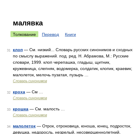
малявка
Толкование
Перевод
Книги
клоп
— См. низкий... Словарь русских синонимов и сходных
31
по смыслу выражений. под. ред. Н. Абрамова, М.: Русские
словари, 1999. клоп черепашка, гладыш, щитник,
кружевница, слепняк, водомерка, солдатик, клопик, краевик;
малолеток, мелочь пузатая, пузырь …
Словарь синонимов
кроха
— См …
32
Словарь синонимов
крошка
— См. малость …
33
Словарь синонимов
малолеток
— Отрок, отроковица, юноша, юнец, подросток,
34
девушка, недоросль, незрелый, несовершеннолетний,