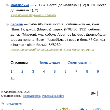
малявочка
— и. 1) ж. Пестл. до малявка 1). 2) ч. і ж. Пестл.
39
до малявка 1), 2) …
Український тлумачний словник
себель
— рыба Alburnus lucidus , сибиль – то же, южн.
40
(Даль 1), донск. (Миртов), харьк. (РФВ 30, 191), себель,
донск. (Миртов), укр. себель Alburnus lucidus . Древнейшая
форма неясна. Возм., *вьсебѣль от весь и белый? Ср. лат.
alburnus : albus белый ,&#8230; …
Этимологический словарь русского языка Макса Фасмера
Страницы
←
Предыдущая
Следующая
→
1
2
3
4
5
6
7
8
9
10
© Академик, 2000-2026
18+
Обратная связь:
Техподдержка
,
Реклама на сайте
👣 Путешествия